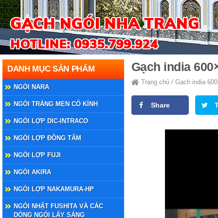
Gạch india 60
DANH MỤC SẢN PHẨM
Trang chủ
/
Gạch india 6
NGÓI NARA
NGÓI TRÁNG MEN CỔ KÍNH
Share
NGÓI LỢP DIC-INTRACO
NGÓI LỢP ĐỒNG TÂM
NGÓI LỢP FUJI
NGÓI AKIRA
NGÓI LỢP NAKAMURA-HP
NGÓI NHẬT FUSHITA VÀ CÁC
DÒNG NGÓI LẤY SÁNG