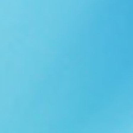
Ngói NARA sóng nhỏ N08
gạch men nhập khẩu
Ngói lợp nakamura-hp N01