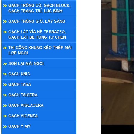
GẠCH TRỒNG CỎ, GẠCH BLOCK,
GẠCH TRANG TRÍ, LỤC BÌNH
GẠCH THÔNG GIÓ, LẤY SÁNG
GẠCH LÁT VỈA HÈ TERRAZZO,
GẠCH LÁT BÊ TÔNG TỰ CHÈN
THI CÔNG KHUNG KÈO THÉP MÁI
LỢP NGÓI
SON LẠI MÁI NGÓI
GẠCH UNIS
GẠCH TASA
GẠCH TAICERA
GẠCH VIGLACERA
GẠCH VICENZA
GẠCH Ý MỸ