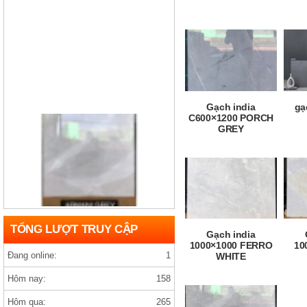
Gạch india
gạ
C600×1200 PORCH
GREY
Gạch india D1200×1200 ARMANY GREY
TỔNG LƯỢT TRUY CẬP
Gạch india
1000×1000 FERRO
10
Đang online:
1
WHITE
Hôm nay:
158
Hôm qua:
265