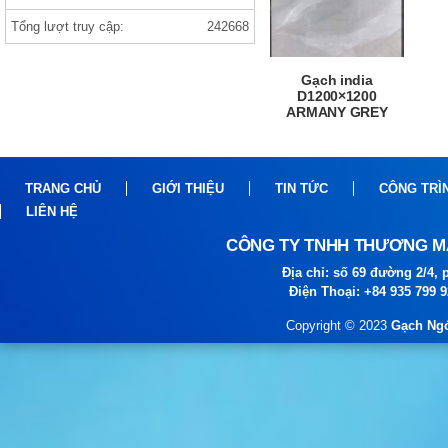
Tổng lượt truy cập:
242668
Gạch india 1000×1000 ANVI BIANCO
Gạch india
D1200×1200
ARMANY GREY
TRANG CHỦ
GIỚI THIỆU
TIN TỨC
CÔNG TRÌ
LIÊN HỆ
gạch prime
CÔNG TY TNHH THƯƠNG MẠ
Địa chỉ: số 69 đường 2/4
Điện Thoại: +84 935 799 
Copyright © 2023
Gạch Ngó
gạch viglacera ,thạch bàn, prime gạch
nhập khẩu