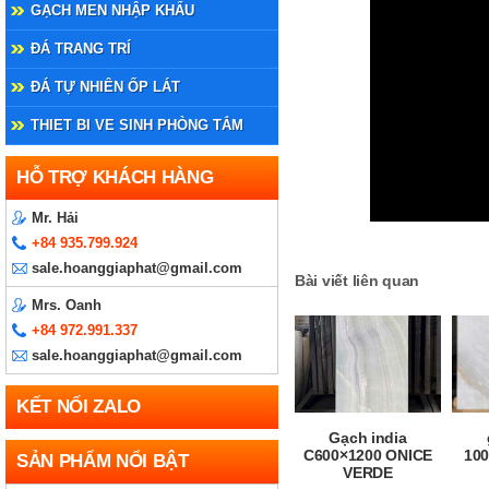
GẠCH MEN NHẬP KHẨU
ĐÁ TRANG TRÍ
ĐÁ TỰ NHIÊN ỐP LÁT
THIET BI VE SINH PHÒNG TẮM
HỖ TRỢ KHÁCH HÀNG
Mr. Hải
+84 935.799.924
sale.hoanggiaphat@gmail.com
Bài viết liên quan
Mrs. Oanh
+84 972.991.337
sale.hoanggiaphat@gmail.com
KẾT NỐI ZALO
Gạch india
C600×1200 ONICE
100
SẢN PHẨM NỔI BẬT
VERDE