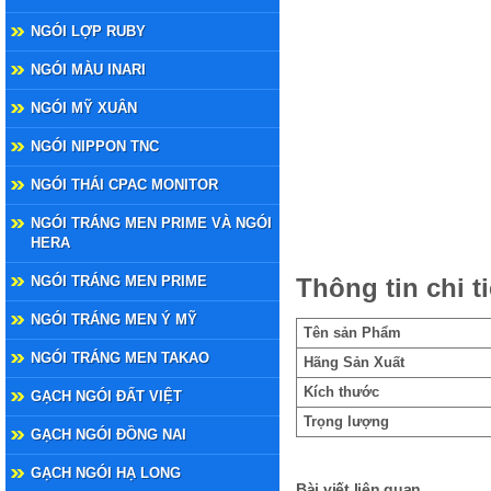
NGÓI LỢP RUBY
NGÓI MÀU INARI
NGÓI MỸ XUÂN
NGÓI NIPPON TNC
NGÓI THÁI CPAC MONITOR
NGÓI TRÁNG MEN PRIME VÀ NGÓI
HERA
NGÓI TRÁNG MEN PRIME
Thông tin chi ti
NGÓI TRÁNG MEN Ý MỸ
Tên sản Phẩm
NGÓI TRÁNG MEN TAKAO
Hãng Sản Xuất
Kích thước
GẠCH NGÓI ĐẤT VIỆT
Trọng lượng
GẠCH NGÓI ĐỒNG NAI
GẠCH NGÓI HẠ LONG
Bài viết liên quan