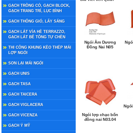
GẠCH TRỒNG CỎ, GẠCH BLOCK,
GẠCH TRANG TRÍ, LỤC BÌNH
GẠCH THÔNG GIÓ, LẤY SÁNG
GẠCH LÁT VỈA HÈ TERRAZZO,
GẠCH LÁT BÊ TÔNG TỰ CHÈN
Ngói Âm Dương
Ngó
Đồng Nai N05
THI CÔNG KHUNG KÈO THÉP MÁI
LỢP NGÓI
SON LẠI MÁI NGÓI
GẠCH UNIS
GẠCH TASA
GẠCH TAICERA
GẠCH VIGLACERA
Ngói
Ngói lợp chạc bốn
GẠCH VICENZA
đồng nai N03.04
GẠCH Ý MỸ