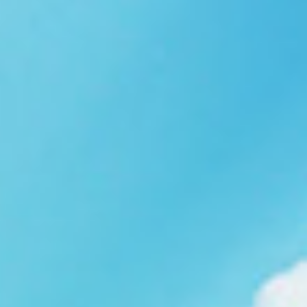
Ngói NARA sóng nhỏ N08
gạch men nhập khẩu
Ngói lợp nakamura-hp N01