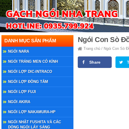
Ngói Con Sò Đồ
DANH MỤC SẢN PHẨM
Trang chủ
/
Ngói Con Sò Đ
NGÓI NARA
NGÓI TRÁNG MEN CỔ KÍNH
Share
NGÓI LỢP DIC-INTRACO
NGÓI LỢP ĐỒNG TÂM
NGÓI LỢP FUJI
NGÓI AKIRA
NGÓI LỢP NAKAMURA-HP
NGÓI NHẬT FUSHITA VÀ CÁC
DÒNG NGÓI LẤY SÁNG