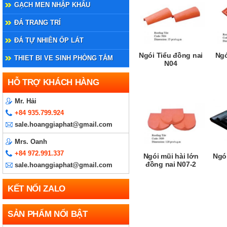
GẠCH MEN NHẬP KHẨU
ĐÁ TRANG TRÍ
ĐÁ TỰ NHIÊN ỐP LÁT
Ngói Tiểu đồng nai
Ngó
THIET BI VE SINH PHÒNG TẮM
N04
HỖ TRỢ KHÁCH HÀNG
Mr. Hải
+84 935.799.924
sale.hoanggiaphat@gmail.com
Mrs. Oanh
+84 972.991.337
Ngói mũi hài lớn
Ngó
đồng nai N07-2
sale.hoanggiaphat@gmail.com
KẾT NỐI ZALO
SẢN PHẨM NỔI BẬT