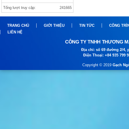
Tổng lượt truy cập:
241665
Gạch india 1000×1000 ANVI BIANCO
TRANG CHỦ
GIỚI THIỆU
TIN TỨC
CÔNG TRÌ
LIÊN HỆ
CÔNG TY TNHH THƯƠNG MẠ
Địa chỉ: số 69 đường 2/4
Điện Thoại: +84 935 799 
gạch prime
Copyright © 2019
Gạch Ngó
gạch viglacera ,thạch bàn, prime gạch
nhập khẩu