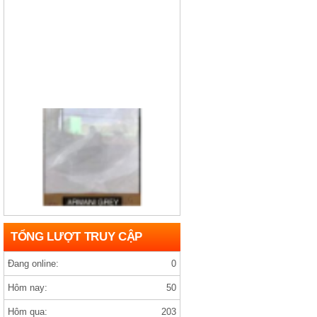
Gạch india D1200×1200 ARMANY GREY
TỔNG LƯỢT TRUY CẬP
Đang online:
0
Hôm nay:
50
Hôm qua:
203