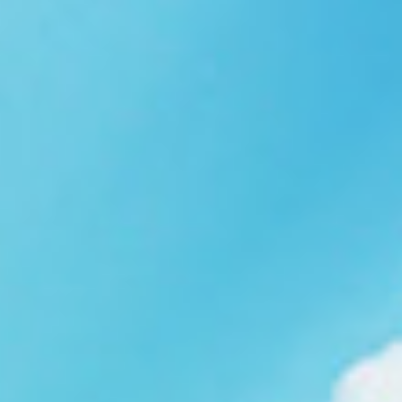
Ngói NARA sóng nhỏ N08
gạch men nhập khẩu
Ngói lợp nakamura-hp N01