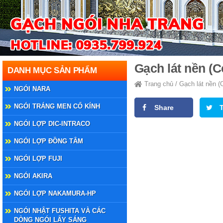
Gạch lát nền (
DANH MỤC SẢN PHẨM
Trang chủ
/
Gạch lát nền 
NGÓI NARA
NGÓI TRÁNG MEN CỔ KÍNH
Share
NGÓI LỢP DIC-INTRACO
NGÓI LỢP ĐỒNG TÂM
NGÓI LỢP FUJI
NGÓI AKIRA
NGÓI LỢP NAKAMURA-HP
NGÓI NHẬT FUSHITA VÀ CÁC
DÒNG NGÓI LẤY SÁNG