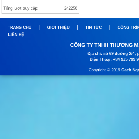
Tổng lượt truy cập:
242258
Gạch india 1000×1000 ANVI BIANCO
TRANG CHỦ
GIỚI THIỆU
TIN TỨC
CÔNG TRÌ
LIÊN HỆ
CÔNG TY TNHH THƯƠNG MẠ
Địa chỉ: số 69 đường 2/4
Điện Thoại: +84 935 799 
Copyright © 2019
Gạch Ngó
gạch prime
gạch viglacera ,thạch bàn, prime gạch
nhập khẩu