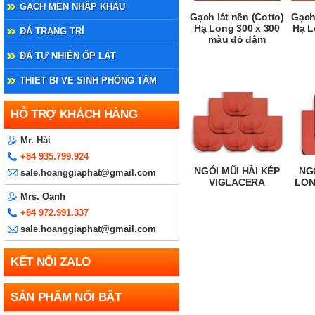
GẠCH MEN NHẬP KHẨU
Gạch lát nền (Cotto)
Gạch 
Hạ Long 300 x 300
Hạ L
ĐÁ TRANG TRÍ
màu đỏ đậm
ĐÁ TỰ NHIÊN ỐP LÁT
THIET BI VE SINH PHÒNG TẮM
HỖ TRỢ KHÁCH HÀNG
Mr. Hải
+84 935.799.924
NGÓI MŨI HÀI KÉP
NG
sale.hoanggiaphat@gmail.com
VIGLACERA
LON
Mrs. Oanh
+84 972.991.337
sale.hoanggiaphat@gmail.com
KẾT NỐI ZALO
SẢN PHẨM NỔI BẬT