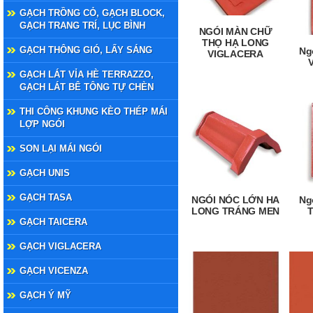
GẠCH TRỒNG CỎ, GẠCH BLOCK,
GẠCH TRANG TRÍ, LỤC BÌNH
NGÓI MÀN CHỮ
THỌ HẠ LONG
GẠCH THÔNG GIÓ, LẤY SÁNG
Ng
VIGLACERA
GẠCH LÁT VỈA HÈ TERRAZZO,
GẠCH LÁT BÊ TÔNG TỰ CHÈN
THI CÔNG KHUNG KÈO THÉP MÁI
LỢP NGÓI
SON LẠI MÁI NGÓI
GẠCH UNIS
GẠCH TASA
NGÓI NÓC LỚN HA
Ng
LONG TRÁNG MEN
GẠCH TAICERA
GẠCH VIGLACERA
GẠCH VICENZA
GẠCH Ý MỸ