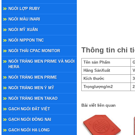
NGÓI LỢP RUBY
NGÓI MÀU INARI
NGÓI MỸ XUÂN
NGÓI NIPPON TNC
Thông tin chi ti
NGÓI THÁI CPAC MONITOR
NGÓI TRÁNG MEN PRIME VÀ NGÓI
Tên sản Phẩm
G
HERA
Hãng SảnXuất
V
NGÓI TRÁNG MEN PRIME
Kích thước
3
Trọnglượng/m2
2
NGÓI TRÁNG MEN Ý MỸ
NGÓI TRÁNG MEN TAKAO
Bài viết liên quan
GẠCH NGÓI ĐẤT VIỆT
GẠCH NGÓI ĐỒNG NAI
GẠCH NGÓI HẠ LONG