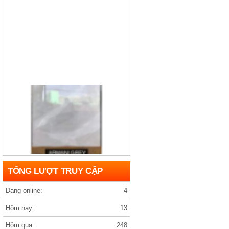
Gạch india D1200×1200 ARMANY GREY
TỔNG LƯỢT TRUY CẬP
Đang online:
4
Hôm nay:
13
Hôm qua:
248