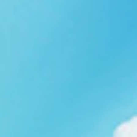
Ngói NARA sóng nhỏ N08
gạch men nhập khẩu
Ngói lợp nakamura-hp N01