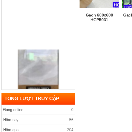
Gạch 600x600
Gạch
HGP5031
Gạch india D1200×1200 ARMANY GREY
TỔNG LƯỢT TRUY CẬP
Đang online:
0
Hôm nay:
56
Hôm qua:
204