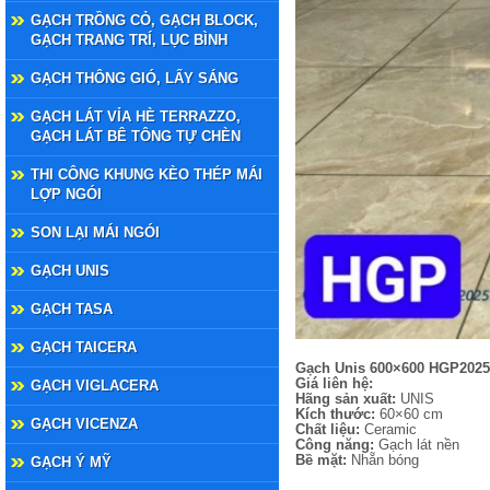
GẠCH TRỒNG CỎ, GẠCH BLOCK,
GẠCH TRANG TRÍ, LỤC BÌNH
GẠCH THÔNG GIÓ, LẤY SÁNG
GẠCH LÁT VỈA HÈ TERRAZZO,
GẠCH LÁT BÊ TÔNG TỰ CHÈN
THI CÔNG KHUNG KÈO THÉP MÁI
LỢP NGÓI
SON LẠI MÁI NGÓI
GẠCH UNIS
GẠCH TASA
GẠCH TAICERA
Gạch Unis 600×600 HGP2025
Giá liên hệ:
GẠCH VIGLACERA
Hãng sản xuất:
UNIS
Kích thước:
60×60 cm
GẠCH VICENZA
Chất liệu:
Ceramic
Công năng:
Gạch lát nền
Bề mặt:
Nhẵn bóng
GẠCH Ý MỸ