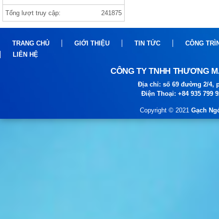
Tổng lượt truy cập:
241875
Gạch india 1000×1000 ANVI BIANCO
TRANG CHỦ
GIỚI THIỆU
TIN TỨC
CÔNG TRÌ
LIÊN HỆ
CÔNG TY TNHH THƯƠNG MẠ
Địa chỉ: số 69 đường 2/4
Điện Thoại: +84 935 799 
Copyright © 2021
Gạch Ngó
gạch prime
gạch viglacera ,thạch bàn, prime gạch
nhập khẩu