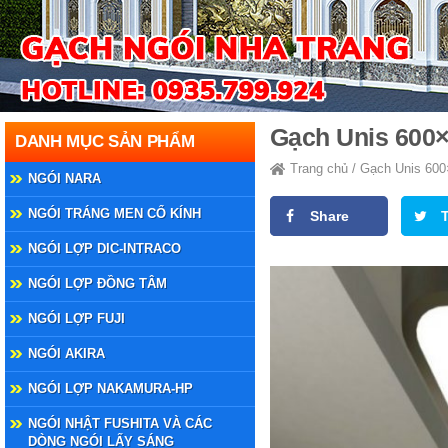
Gạch Unis 600
DANH MỤC SẢN PHẨM
Trang chủ
/
Gạch Unis 60
NGÓI NARA
NGÓI TRÁNG MEN CỔ KÍNH
Share
NGÓI LỢP DIC-INTRACO
NGÓI LỢP ĐỒNG TÂM
NGÓI LỢP FUJI
NGÓI AKIRA
NGÓI LỢP NAKAMURA-HP
NGÓI NHẬT FUSHITA VÀ CÁC
DÒNG NGÓI LẤY SÁNG