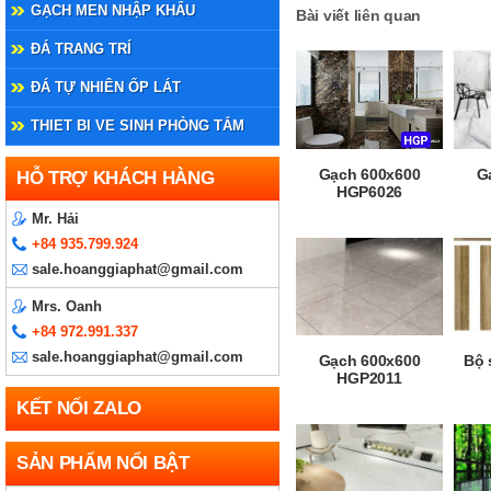
GẠCH MEN NHẬP KHẨU
Bài viết liên quan
ĐÁ TRANG TRÍ
ĐÁ TỰ NHIÊN ỐP LÁT
THIET BI VE SINH PHÒNG TẮM
Gạch 600x600
G
HỖ TRỢ KHÁCH HÀNG
HGP6026
Mr. Hải
+84 935.799.924
sale.hoanggiaphat@gmail.com
Mrs. Oanh
+84 972.991.337
sale.hoanggiaphat@gmail.com
Gạch 600x600
Bộ 
HGP2011
KẾT NỐI ZALO
SẢN PHẨM NỔI BẬT