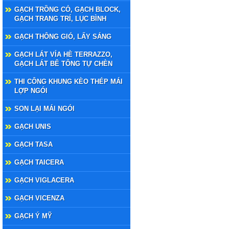
GẠCH TRỒNG CỎ, GẠCH BLOCK,
GẠCH TRANG TRÍ, LỤC BÌNH
GẠCH THÔNG GIÓ, LẤY SÁNG
GẠCH LÁT VỈA HÈ TERRAZZO,
GẠCH LÁT BÊ TÔNG TỰ CHÈN
THI CÔNG KHUNG KÈO THÉP MÁI
LỢP NGÓI
SON LẠI MÁI NGÓI
GẠCH UNIS
GẠCH TASA
GẠCH TAICERA
GẠCH VIGLACERA
GẠCH VICENZA
GẠCH Ý MỸ