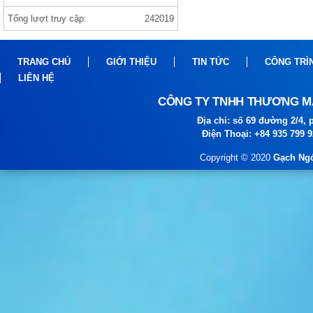
Tổng lượt truy cập:
242019
Gạch india 1000×1000 ANVI BIANCO
TRANG CHỦ
GIỚI THIỆU
TIN TỨC
CÔNG TRÌ
LIÊN HỆ
CÔNG TY TNHH THƯƠNG MẠ
Địa chỉ: số 69 đường 2/4
Điện Thoại: +84 935 799 
Copyright © 2020
Gạch Ngó
gạch prime
gạch viglacera ,thạch bàn, prime gạch
nhập khẩu