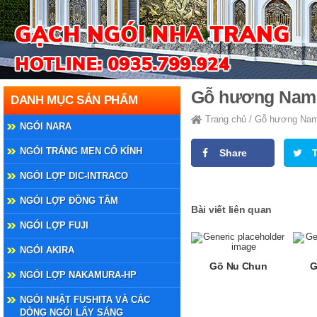
Gỗ hương Nam
DANH MỤC SẢN PHẨM
Trang chủ
/
Gỗ hương Na
NGÓI NARA
NGÓI TRÁNG MEN CỔ KÍNH
Share
NGÓI LỢP DIC-INTRACO
NGÓI LỢP ĐỒNG TÂM
Bài viết liên quan
NGÓI LỢP FUJI
NGÓI AKIRA
Gõ Nu Chun
G
NGÓI LỢP NAKAMURA-HP
NGÓI NHẬT FUSHITA VÀ CÁC
DÒNG NGÓI LẤY SÁNG