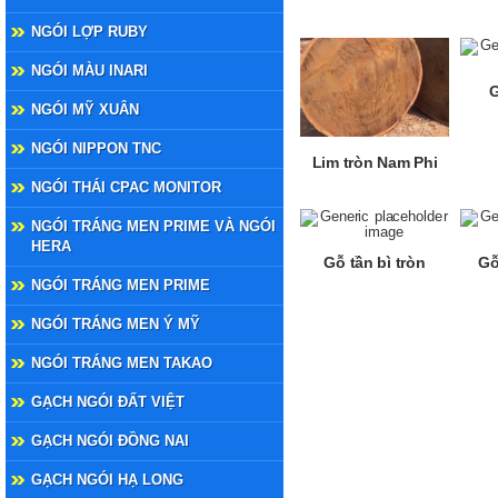
NGÓI LỢP RUBY
NGÓI MÀU INARI
NGÓI MỸ XUÂN
NGÓI NIPPON TNC
Lim tròn Nam Phi
NGÓI THÁI CPAC MONITOR
NGÓI TRÁNG MEN PRIME VÀ NGÓI
HERA
Gỗ tần bì tròn
Gỗ
NGÓI TRÁNG MEN PRIME
NGÓI TRÁNG MEN Ý MỸ
NGÓI TRÁNG MEN TAKAO
GẠCH NGÓI ĐẤT VIỆT
GẠCH NGÓI ĐỒNG NAI
GẠCH NGÓI HẠ LONG