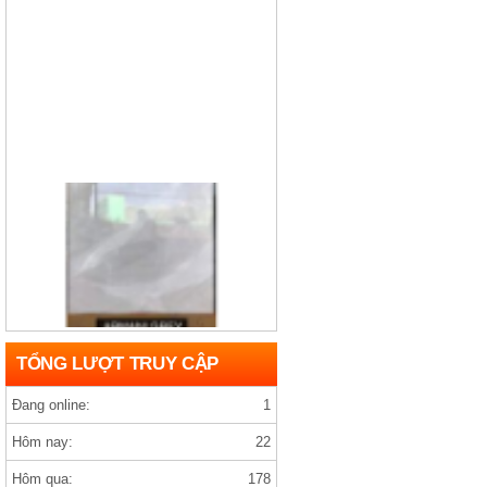
Gạch india D1200×1200 ARMANY GREY
TỔNG LƯỢT TRUY CẬP
Đang online:
1
Hôm nay:
22
Hôm qua:
178