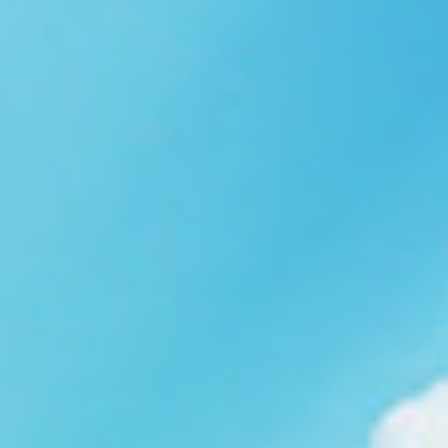
Ngói NARA sóng nhỏ N08
gạch men nhập khẩu
Ngói lợp nakamura-hp N01