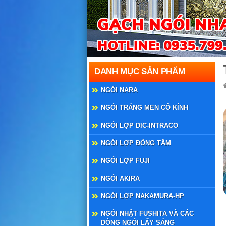
DANH MỤC SẢN PHẨM
NGÓI NARA
NGÓI TRÁNG MEN CỔ KÍNH
NGÓI LỢP DIC-INTRACO
NGÓI LỢP ĐỒNG TÂM
NGÓI LỢP FUJI
NGÓI AKIRA
NGÓI LỢP NAKAMURA-HP
NGÓI NHẬT FUSHITA VÀ CÁC
DÒNG NGÓI LẤY SÁNG