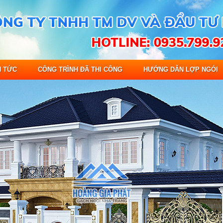
N TỨC
CÔNG TRÌNH ĐÃ THI CÔNG
HƯỚNG DẪN LỢP NGÓI