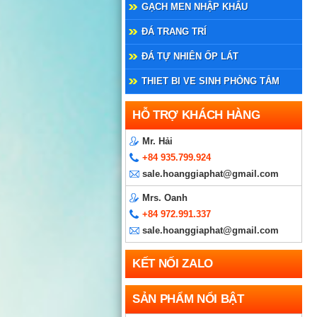
GẠCH MEN NHẬP KHẨU
ĐÁ TRANG TRÍ
ĐÁ TỰ NHIÊN ỐP LÁT
THIET BI VE SINH PHÒNG TẮM
HỖ TRỢ KHÁCH HÀNG
Mr. Hải
+84 935.799.924
sale.hoanggiaphat@gmail.com
Mrs. Oanh
+84 972.991.337
sale.hoanggiaphat@gmail.com
KẾT NỐI ZALO
SẢN PHẨM NỔI BẬT