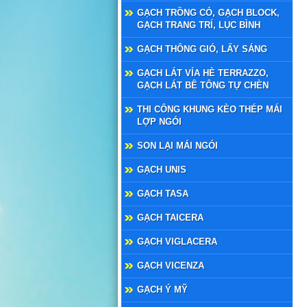
GẠCH TRỒNG CỎ, GẠCH BLOCK,
GẠCH TRANG TRÍ, LỤC BÌNH
GẠCH THÔNG GIÓ, LẤY SÁNG
GẠCH LÁT VỈA HÈ TERRAZZO,
GẠCH LÁT BÊ TÔNG TỰ CHÈN
THI CÔNG KHUNG KÈO THÉP MÁI
LỢP NGÓI
SON LẠI MÁI NGÓI
GẠCH UNIS
GẠCH TASA
GẠCH TAICERA
GẠCH VIGLACERA
GẠCH VICENZA
GẠCH Ý MỸ