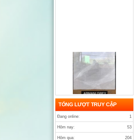
Gạch india D1200×1200 ARMANY GREY
TỔNG LƯỢT TRUY CẬP
Đang online:
1
Hôm nay:
53
Hôm qua:
204