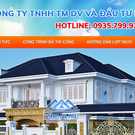
N TỨC
CÔNG TRÌNH ĐÃ THI CÔNG
HƯỚNG DẪN LỢP NGÓI