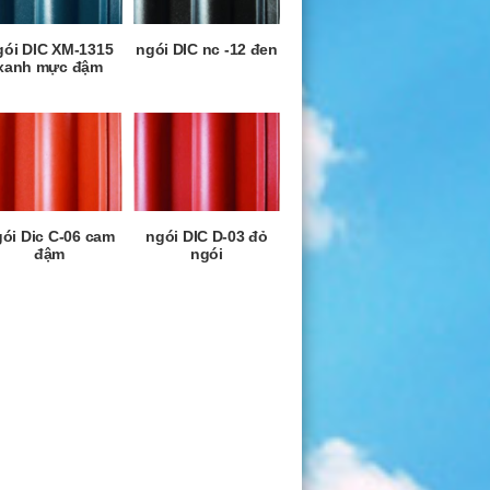
gói DIC XM-1315
ngói DIC nc -12 đen
xanh mực đậm
ói Dic C-06 cam
ngói DIC D-03 đỏ
đậm
ngói