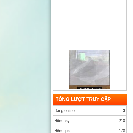
Gạch india D1200×1200 ARMANY GREY
TỔNG LƯỢT TRUY CẬP
Đang online:
3
Hôm nay:
218
Hôm qua:
178