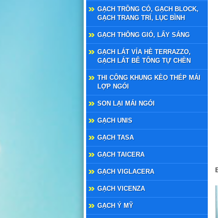
GẠCH TRỒNG CỎ, GẠCH BLOCK,
GẠCH TRANG TRÍ, LỤC BÌNH
GẠCH THÔNG GIÓ, LẤY SÁNG
GẠCH LÁT VỈA HÈ TERRAZZO,
GẠCH LÁT BÊ TÔNG TỰ CHÈN
THI CÔNG KHUNG KÈO THÉP MÁI
LỢP NGÓI
SON LẠI MÁI NGÓI
GẠCH UNIS
GẠCH TASA
GẠCH TAICERA
GẠCH VIGLACERA
GẠCH VICENZA
GẠCH Ý MỸ