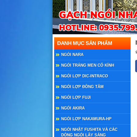
DANH MỤC SẢN PHẨM
NGÓI NARA
NGÓI TRÁNG MEN CỔ KÍNH
NGÓI LỢP DIC-INTRACO
NGÓI LỢP ĐỒNG TÂM
NGÓI LỢP FUJI
NGÓI AKIRA
NGÓI LỢP NAKAMURA-HP
NGÓI NHẬT FUSHITA VÀ CÁC
DÒNG NGÓI LẤY SÁNG