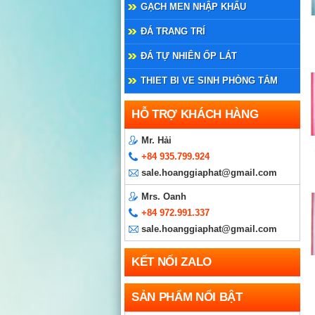
GẠCH MEN NHẬP KHẨU
ĐÁ TRANG TRÍ
ĐÁ TỰ NHIÊN ỐP LÁT
THIET BI VE SINH PHÒNG TẮM
HỖ TRỢ KHÁCH HÀNG
Mr. Hải
+84 935.799.924
sale.hoanggiaphat@gmail.com
Mrs. Oanh
+84 972.991.337
sale.hoanggiaphat@gmail.com
KẾT NỐI ZALO
SẢN PHẨM NỔI BẬT