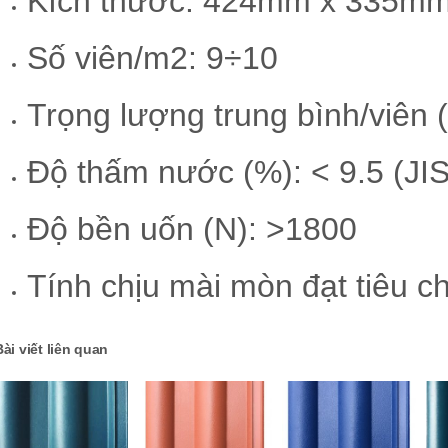
Kích thước: 424mm x 335m
Số viên/m2: 9÷10
Trọng lượng trung bình/viên (
Độ thấm nước (%): < 9.5 (JI
Độ bền uốn (N): >1800
Tính chịu mài mòn đạt tiêu c
Bài viết liên quan