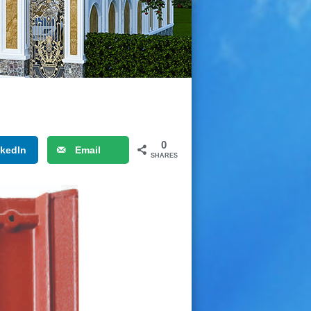
0
nkedIn
Email
SHARES