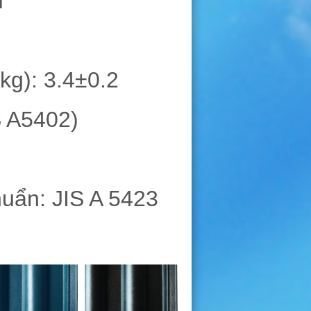
m
kg): 3.4±0.2
S A5402)
huẩn: JIS A 5423