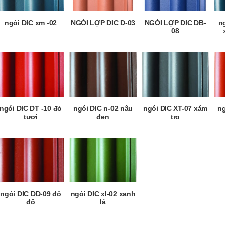
ngói DIC xm -02
NGÓI LỢP DIC D-03
NGÓI LỢP DIC DB-
n
08
ngói DIC DT -10 đỏ
ngói DIC n-02 nâu
ngói DIC XT-07 xám
ng
tươi
đen
tro
ngói DIC DD-09 đỏ
ngói DIC xl-02 xanh
đô
lá