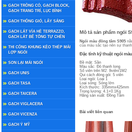
GẠCH TRỒNG CỎ, GẠCH BLOCK,
GẠCH TRANG TRÍ, LỤC BÌNH
GẠCH THÔNG GIÓ, LẤY SÁNG
GẠCH LÁT VỈA HÈ TERRAZZO,
Mô tả sản phẩm ngói S
GẠCH LÁT BÊ TÔNG TỰ CHÈN
Ngói màu đồng tâm S905
nằm
của màu sắc tạo nên sự thanh 
THI CÔNG KHUNG KÈO THÉP MÁI
LỢP NGÓI
Đặc tính kỹ thuật ngói m
Bề mặt: Sần
SON LẠI MÁI NGÓI
Màu sắc: Đỏ thanh long
Số viên trên M2: 9viên/1M2
GẠCH UNIS
Qui cách đóng gói: 5 viên
Loại ngói: Loại 1
Loại sóng: Sóng lớn
GẠCH TASA
Kích thước: 335mmx425mm
Trọng lượng: 4.1+0.1Kg
GẠCH TAICERA
Hãng sản xuất: Đồng Tâm
GẠCH VIGLACERA
Bài viết liên quan
GẠCH VICENZA
GẠCH Ý MỸ