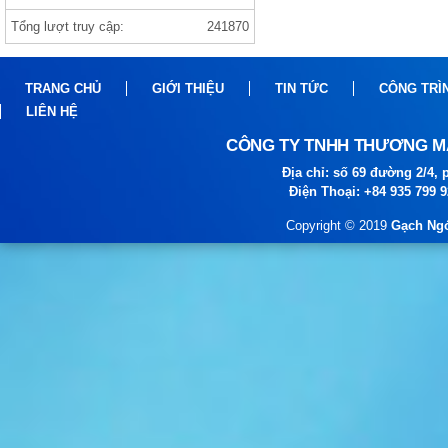
Tổng lượt truy cập:
241870
Gạch india 1000×1000 ANVI BIANCO
TRANG CHỦ
GIỚI THIỆU
TIN TỨC
CÔNG TRÌ
LIÊN HỆ
CÔNG TY TNHH THƯƠNG MẠ
Địa chỉ: số 69 đường 2/4
Điện Thoại: +84 935 799 
gạch prime
Copyright © 2019
Gạch Ngó
gạch viglacera ,thạch bàn, prime gạch
nhập khẩu