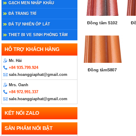
GẠCH MEN NHẬP KHẨU
ĐÁ TRANG TRÍ
Đồng tâm S102
Đồ
ĐÁ TỰ NHIÊN ỐP LÁT
THIET BI VE SINH PHÒNG TẮM
HỖ TRỢ KHÁCH HÀNG
Mr. Hải
+84 935.799.924
Đồng tâmS807
sale.hoanggiaphat@gmail.com
Mrs. Oanh
+84 972.991.337
sale.hoanggiaphat@gmail.com
KẾT NỐI ZALO
SẢN PHẨM NỔI BẬT