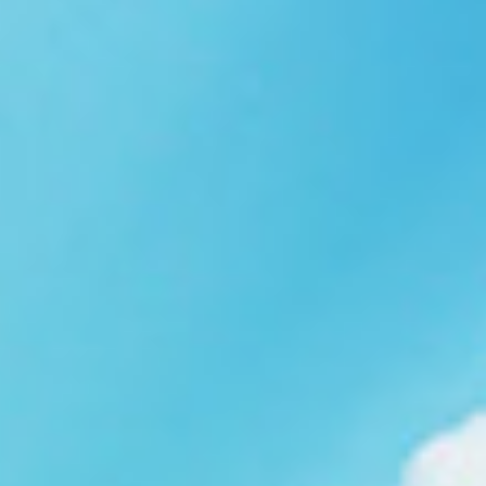
Ngói NARA sóng nhỏ N08
gạch men nhập khẩu
Ngói lợp nakamura-hp N01