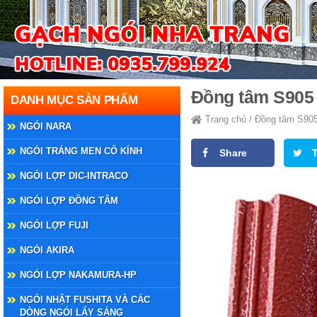
Đồng tâm S905
DANH MỤC SẢN PHẨM
Trang chủ
/
Đồng tâm S90
NGÓI NARA
NGÓI TRÁNG MEN CỔ KÍNH
Share
NGÓI LỢP DIC-INTRACO
NGÓI LỢP ĐỒNG TÂM
NGÓI LỢP FUJI
NGÓI AKIRA
NGÓI LỢP NAKAMURA-HP
NGÓI NHẬT FUSHITA VÀ CÁC
DÒNG NGÓI LẤY SÁNG