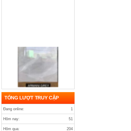
Gạch india D1200×1200 ARMANY GREY
TỔNG LƯỢT TRUY CẬP
Đang online:
1
Hôm nay:
51
Hôm qua:
204