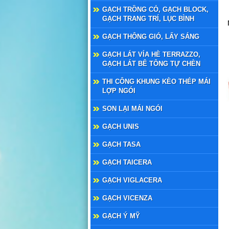
GẠCH TRỒNG CỎ, GẠCH BLOCK,
GẠCH TRANG TRÍ, LỤC BÌNH
GẠCH THÔNG GIÓ, LẤY SÁNG
GẠCH LÁT VỈA HÈ TERRAZZO,
GẠCH LÁT BÊ TÔNG TỰ CHÈN
THI CÔNG KHUNG KÈO THÉP MÁI
LỢP NGÓI
SON LẠI MÁI NGÓI
GẠCH UNIS
GẠCH TASA
GẠCH TAICERA
GẠCH VIGLACERA
GẠCH VICENZA
GẠCH Ý MỸ