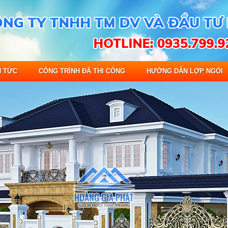
N TỨC
CÔNG TRÌNH ĐÃ THI CÔNG
HƯỚNG DẪN LỢP NGÓI