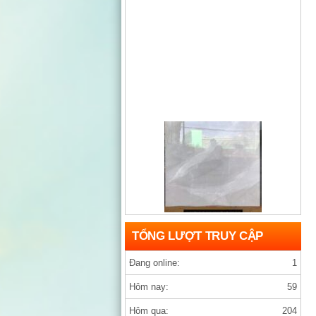
Gạch india D1200×1200 ARMANY GREY
TỔNG LƯỢT TRUY CẬP
Đang online:
1
Hôm nay:
59
Hôm qua:
204