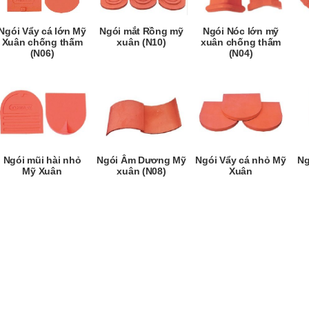
Ngói Vẩy cá lớn Mỹ
Ngói mắt Rồng mỹ
Ngói Nóc lớn mỹ
Xuân chống thấm
xuân (N10)
xuân chống thấm
(N06)
(N04)
Ngói mũi hài nhỏ
Ngói Âm Dương Mỹ
Ngói Vẩy cá nhỏ Mỹ
Ng
Mỹ Xuân
xuân (N08)
Xuân