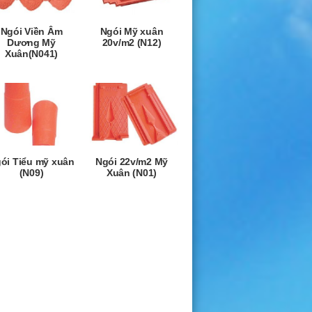
Ngói Viền Âm
Ngói Mỹ xuân
Dương Mỹ
20v/m2 (N12)
Xuân(N041)
ói Tiểu mỹ xuân
Ngói 22v/m2 Mỹ
(N09)
Xuân (N01)