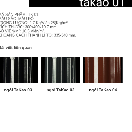
MÃ SẢN PHẨM: TK 01.
MÀU SẮC: MÀU ĐỎ.
TRỌNG LƯỢNG: 2.7 Kg/Viên-28(Kg)/m².
KÍCH THƯỚC: 300x400x10.7 mm.
SỐ VIÊN/M²: 10.5 Viên/m².
KHOẢNG CÁCH THANH LI TÔ: 335-340 mm.
Bài viết liên quan
ngói TaKao 03
ngói TaKao 02
ngói TaKao 04