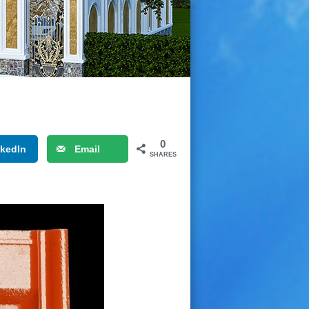
0
nkedIn
Email
SHARES