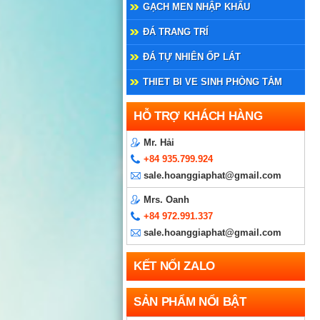
GẠCH MEN NHẬP KHẨU
ĐÁ TRANG TRÍ
ĐÁ TỰ NHIÊN ỐP LÁT
THIET BI VE SINH PHÒNG TẮM
HỖ TRỢ KHÁCH HÀNG
Mr. Hải
+84 935.799.924
sale.hoanggiaphat@gmail.com
Mrs. Oanh
+84 972.991.337
sale.hoanggiaphat@gmail.com
KẾT NỐI ZALO
SẢN PHẨM NỔI BẬT