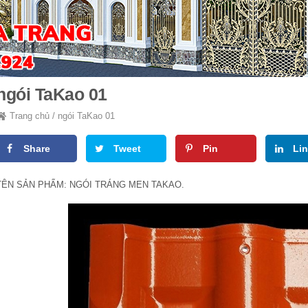
ngói TaKao 01
Trang chủ
/
ngói TaKao 01
Share
Tweet
Pin
Li
TÊN SẢN PHẨM: NGÓI TRÁNG MEN TAKAO.