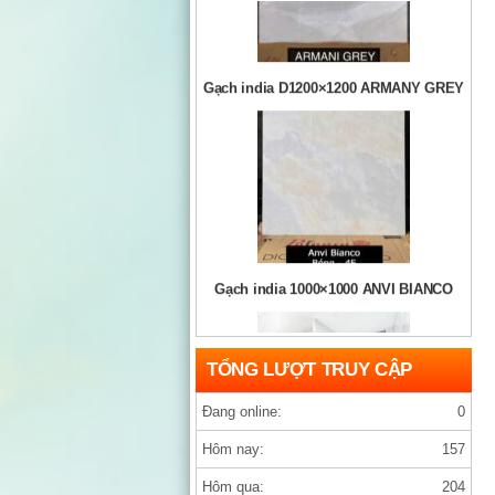
Gạch india D1200×1200 ARMANY GREY
Gạch india 1000×1000 ANVI BIANCO
TỔNG LƯỢT TRUY CẬP
Đang online:
0
Hôm nay:
157
gạch prime
Hôm qua:
204