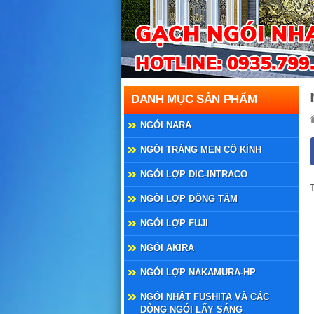
DANH MỤC SẢN PHẨM
NGÓI NARA
NGÓI TRÁNG MEN CỔ KÍNH
NGÓI LỢP DIC-INTRACO
NGÓI LỢP ĐỒNG TÂM
NGÓI LỢP FUJI
NGÓI AKIRA
NGÓI LỢP NAKAMURA-HP
NGÓI NHẬT FUSHITA VÀ CÁC
DÒNG NGÓI LẤY SÁNG