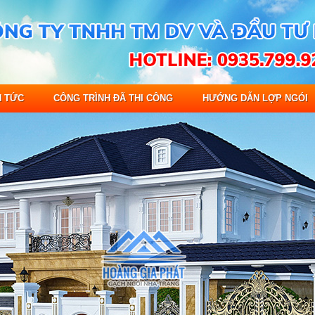
N TỨC
CÔNG TRÌNH ĐÃ THI CÔNG
HƯỚNG DẪN LỢP NGÓI