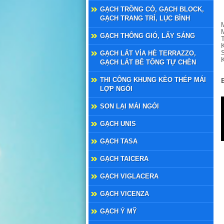
GẠCH TRỒNG CỎ, GẠCH BLOCK,
GẠCH TRANG TRÍ, LỤC BÌNH
GẠCH THÔNG GIÓ, LẤY SÁNG
GẠCH LÁT VỈA HÈ TERRAZZO,
GẠCH LÁT BÊ TÔNG TỰ CHÈN
THI CÔNG KHUNG KÈO THÉP MÁI
LỢP NGÓI
SON LẠI MÁI NGÓI
GẠCH UNIS
GẠCH TASA
GẠCH TAICERA
GẠCH VIGLACERA
GẠCH VICENZA
GẠCH Ý MỸ