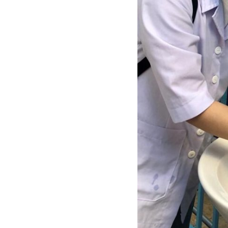
Ngói NARA sóng nhỏ N08
gạch men nhập khẩu
Ngói lợp nakamura-hp N01