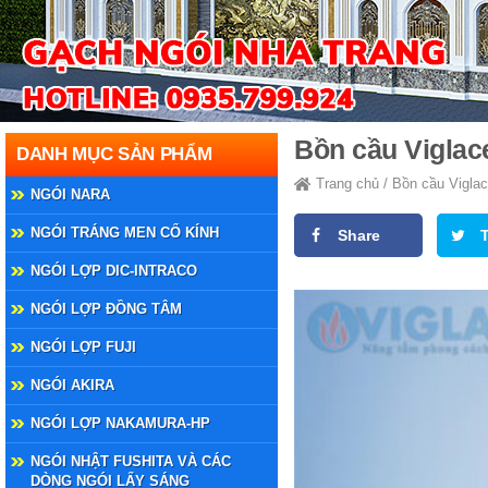
Bồn cầu Viglac
DANH MỤC SẢN PHẨM
Trang chủ
/
Bồn cầu Viglac
NGÓI NARA
NGÓI TRÁNG MEN CỔ KÍNH
Share
NGÓI LỢP DIC-INTRACO
NGÓI LỢP ĐỒNG TÂM
NGÓI LỢP FUJI
NGÓI AKIRA
NGÓI LỢP NAKAMURA-HP
NGÓI NHẬT FUSHITA VÀ CÁC
DÒNG NGÓI LẤY SÁNG