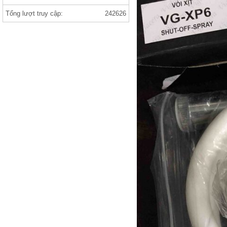
Gạch india 1000×1000 ANVI BIANCO
Tổng lượt truy cập:
242626
gạch prime
gạch viglacera ,thạch bàn, prime gạch
nhập khẩu