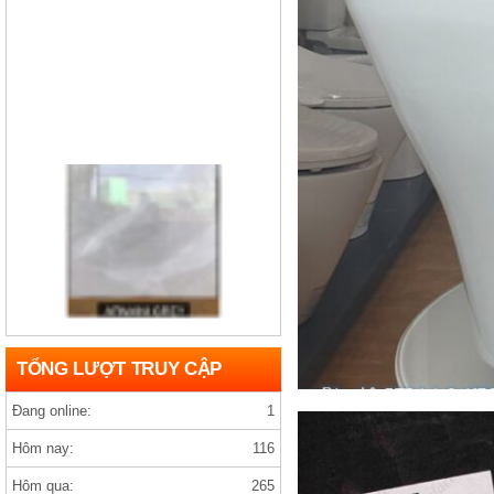
Gạch india D1200×1200 ARMANY GREY
TỔNG LƯỢT TRUY CẬP
Đang online:
1
Hôm nay:
116
Hôm qua:
265