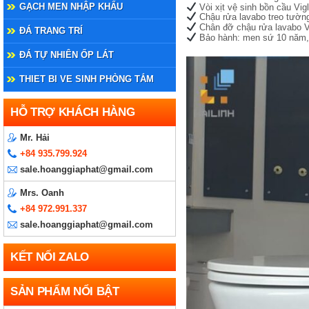
GẠCH MEN NHẬP KHẨU
Vòi xịt vệ sinh bồn cầu Vi
Chậu rửa lavabo treo tường
Chân đỡ chậu rửa lavabo 
ĐÁ TRANG TRÍ
Bảo hành: men sứ 10 năm, 
ĐÁ TỰ NHIÊN ỐP LÁT
THIET BI VE SINH PHÒNG TẮM
HỖ TRỢ KHÁCH HÀNG
Mr. Hải
+84 935.799.924
sale.hoanggiaphat@gmail.com
Mrs. Oanh
+84 972.991.337
sale.hoanggiaphat@gmail.com
KẾT NỐI ZALO
SẢN PHẨM NỔI BẬT