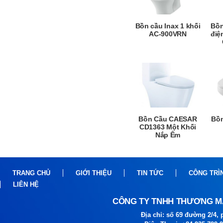
Bồn cầu Inax 1 khối
Bồn
AC-900VRN
điệ
Bồn Cầu CAESAR
Bồn
CD1363 Một Khối
Nắp Êm
TRANG CHỦ
GIỚI THIỆU
TIN TỨC
CÔNG TRÌ
LIÊN HỆ
CÔNG TY TNHH THƯƠNG MẠ
Địa chỉ: số 69 đường 2/4