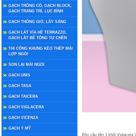
GẠCH TRỒNG CỎ, GẠCH BLOCK,
GẠCH TRANG TRÍ, LỤC BÌNH
GẠCH THÔNG GIÓ, LẤY SÁNG
GẠCH LÁT VỈA HÈ TERRAZZO,
GẠCH LÁT BÊ TÔNG TỰ CHÈN
THI CÔNG KHUNG KÈO THÉP MÁI
LỢP NGÓI
SON LẠI MÁI NGÓI
GẠCH UNIS
GẠCH TASA
GẠCH TAICERA
GẠCH VIGLACERA
GẠCH VICENZA
GẠCH Ý MỸ
Bồn cầu liền 1 khối Viglacera 