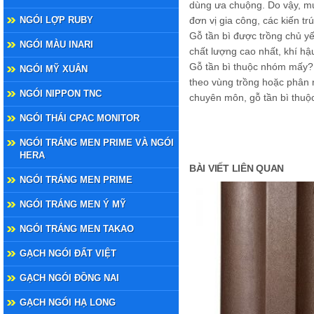
dùng ưa chuộng. Do vậy, mu
NGÓI LỢP RUBY
đơn vị gia công, các kiến t
Gỗ tần bì được trồng chủ y
NGÓI MÀU INARI
chất lượng cao nhất, khí hậ
Gỗ tần bì thuộc nhóm mấy?
NGÓI MỸ XUÂN
theo vùng trồng hoặc phân n
NGÓI NIPPON TNC
chuyên môn, gỗ tần bì thuộ
NGÓI THÁI CPAC MONITOR
NGÓI TRÁNG MEN PRIME VÀ NGÓI
HERA
BÀI VIẾT LIÊN QUAN
NGÓI TRÁNG MEN PRIME
NGÓI TRÁNG MEN Ý MỸ
NGÓI TRÁNG MEN TAKAO
GẠCH NGÓI ĐẤT VIỆT
GẠCH NGÓI ĐỒNG NAI
GẠCH NGÓI HẠ LONG