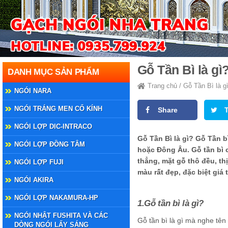
Gỗ Tần Bì là gì
DANH MỤC SẢN PHẨM
Trang chủ
/
Gỗ Tần Bì là g
NGÓI NARA
NGÓI TRÁNG MEN CỔ KÍNH
Share
NGÓI LỢP DIC-INTRACO
Gỗ Tần Bì là gì? Gỗ Tần b
NGÓI LỢP ĐỒNG TÂM
hoặc Đông Âu. Gỗ tần bì c
thẳng, mặt gỗ thô đều, t
NGÓI LỢP FUJI
màu rất đẹp, đặc biệt giá 
NGÓI AKIRA
NGÓI LỢP NAKAMURA-HP
1.Gỗ tần bì là gì?
NGÓI NHẬT FUSHITA VÀ CÁC
Gỗ tần bì là gì mà nghe tên
DÒNG NGÓI LẤY SÁNG