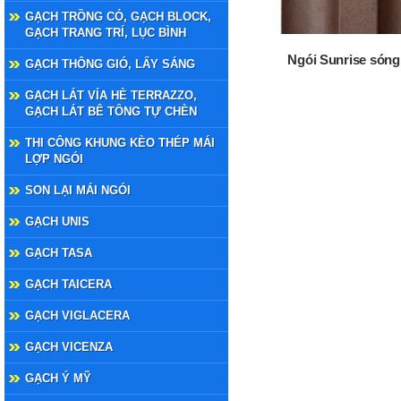
GẠCH TRỒNG CỎ, GẠCH BLOCK,
GẠCH TRANG TRÍ, LỤC BÌNH
Ngói Sunrise sóng
GẠCH THÔNG GIÓ, LẤY SÁNG
GẠCH LÁT VỈA HÈ TERRAZZO,
GẠCH LÁT BÊ TÔNG TỰ CHÈN
THI CÔNG KHUNG KÈO THÉP MÁI
LỢP NGÓI
SON LẠI MÁI NGÓI
GẠCH UNIS
GẠCH TASA
GẠCH TAICERA
GẠCH VIGLACERA
GẠCH VICENZA
GẠCH Ý MỸ