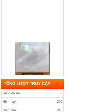
Gạch india D1200×1200 ARMANY GREY
TỔNG LƯỢT TRUY CẬP
Đang online:
2
Hôm nay:
220
Hôm qua:
248