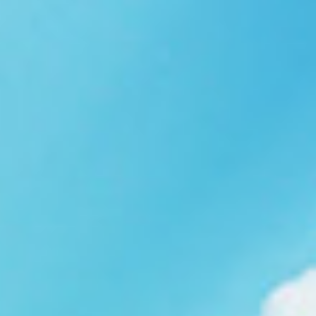
Ngói NARA sóng nhỏ N08
gạch men nhập khẩu
Ngói lợp nakamura-hp N01