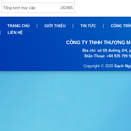
Tổng lượt truy cập:
242465
Gạch india 1000×1000 ANVI BIANCO
TRANG CHỦ
GIỚI THIỆU
TIN TỨC
CÔNG TRÌ
LIÊN HỆ
CÔNG TY TNHH THƯƠNG MẠ
Địa chỉ: số 69 đường 2/4
Điện Thoại: +84 935 799 
Copyright © 2020
Gạch Ngó
gạch prime
gạch viglacera ,thạch bàn, prime gạch
nhập khẩu