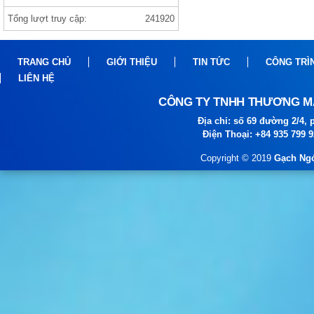
Tổng lượt truy cập:
241920
Gạch india 1000×1000 ANVI BIANCO
TRANG CHỦ
GIỚI THIỆU
TIN TỨC
CÔNG TRÌ
LIÊN HỆ
CÔNG TY TNHH THƯƠNG MẠ
Địa chỉ: số 69 đường 2/4
Điện Thoại: +84 935 799 
gạch prime
Copyright © 2019
Gạch Ngó
gạch viglacera ,thạch bàn, prime gạch
nhập khẩu