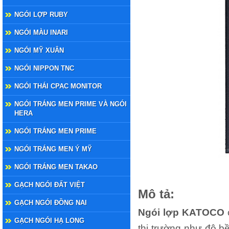
NGÓI LỢP RUBY
NGÓI MÀU INARI
NGÓI MỸ XUÂN
NGÓI NIPPON TNC
NGÓI THÁI CPAC MONITOR
NGÓI TRÁNG MEN PRIME VÀ NGÓI
HERA
NGÓI TRÁNG MEN PRIME
NGÓI TRÁNG MEN Ý MỸ
NGÓI TRÁNG MEN TAKAO
GẠCH NGÓI ĐẤT VIỆT
Mô tả:
GẠCH NGÓI ĐỒNG NAI
Ngói lợp KATOCO
c
GẠCH NGÓI HẠ LONG
thị trường như độ b