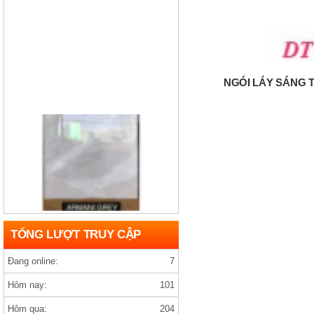
NGÓI LÁY SÁNG T
Gạch india D1200×1200 ARMANY GREY
TỔNG LƯỢT TRUY CẬP
Đang online:
7
Hôm nay:
101
Hôm qua:
204