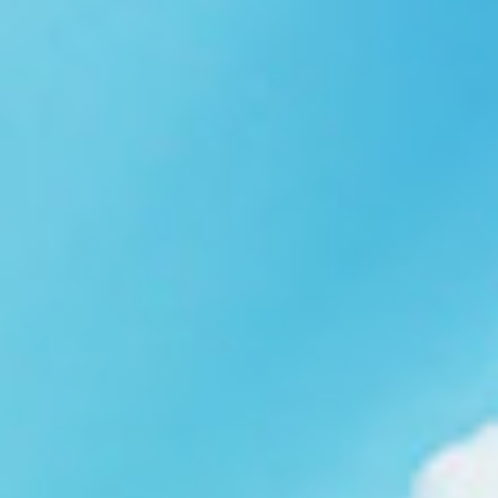
Ngói NARA sóng nhỏ N08
gạch men nhập khẩu
Ngói lợp nakamura-hp N01