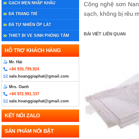
GẠCH MEN NHẬP KHẨU
Công nghệ sơn Nano 
sạch, không bị rêu 
ĐÁ TRANG TRÍ
ĐÁ TỰ NHIÊN ỐP LÁT
BÀI VIẾT LIÊN QUAN
THIET BI VE SINH PHÒNG TẮM
HỖ TRỢ KHÁCH HÀNG
Mr. Hải
+84 935.799.924
sale.hoanggiaphat@gmail.com
Mrs. Oanh
+84 972.991.337
sale.hoanggiaphat@gmail.com
KẾT NỐI ZALO
SẢN PHẨM NỔI BẬT