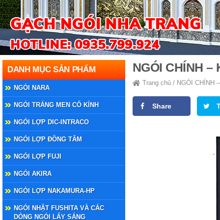
NGÓI CHÍNH – 
DANH MỤC SẢN PHẨM
Trang chủ
/
NGÓI CHÍNH –
NGÓI NARA
NGÓI TRÁNG MEN CỔ KÍNH
Share
NGÓI LỢP DIC-INTRACO
NGÓI LỢP ĐỒNG TÂM
NGÓI LỢP FUJI
NGÓI AKIRA
NGÓI LỢP NAKAMURA-HP
NGÓI NHẬT FUSHITA VÀ CÁC
DÒNG NGÓI LẤY SÁNG