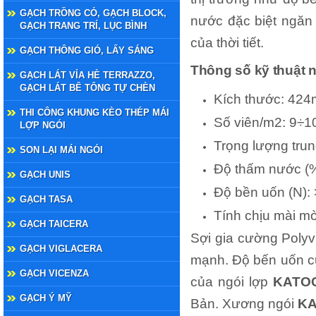
GẠCH TRỒNG CỎ, GẠCH BLOCK,
nước đặc biệt ngăn
GẠCH TRANG TRÍ, LỤC BÌNH
của thời tiết.
GẠCH THÔNG GIÓ, LẤY SÁNG
Thông số kỹ thuật
GẠCH LÁT VỈA HÈ TERRAZZO,
GẠCH LÁT BÊ TÔNG TỰ CHÈN
Kích thước: 42
THI CÔNG KHUNG KÈO THÉP MÁI
Số viên/m2: 9÷1
LỢP NGÓI
Trọng lượng trun
SON LẠI MÁI NGÓI
Độ thấm nước (%)
GẠCH UNIS
Độ bền uốn (N):
GẠCH TASA
Tính chịu mài mò
GẠCH TAICERA
Sợi gia cường Polyv
GẠCH VIGLACERA
mạnh. Độ bến uốn 
GẠCH VICENZA
của ngói lợp
KATO
GẠCH Ý MỸ
Bản. Xương ngói
K