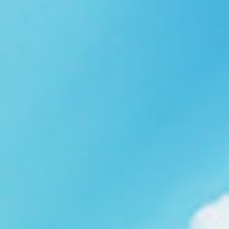
Ngói NARA sóng nhỏ N08
gạch men nhập khẩu
Ngói lợp nakamura-hp N01