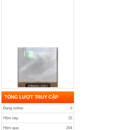
Gạch india D1200×1200 ARMANY GREY
TỔNG LƯỢT TRUY CẬP
Đang online:
0
Hôm nay:
15
Hôm qua:
204