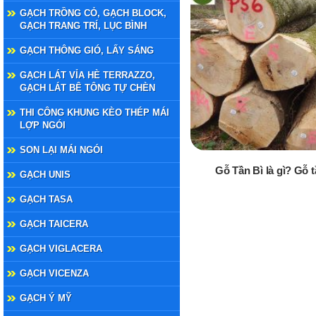
GẠCH TRỒNG CỎ, GẠCH BLOCK,
GẠCH TRANG TRÍ, LỤC BÌNH
GẠCH THÔNG GIÓ, LẤY SÁNG
GẠCH LÁT VỈA HÈ TERRAZZO,
GẠCH LÁT BÊ TÔNG TỰ CHÈN
THI CÔNG KHUNG KÈO THÉP MÁI
LỢP NGÓI
SON LẠI MÁI NGÓI
Gỗ Tần Bì là gì? Gỗ t
GẠCH UNIS
GẠCH TASA
GẠCH TAICERA
GẠCH VIGLACERA
GẠCH VICENZA
GẠCH Ý MỸ