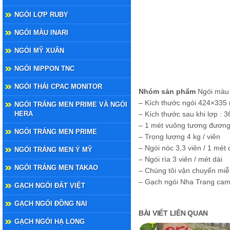
NGÓI LỢP RUBY
NGÓI MÀU INARI
NGÓI MỸ XUÂN
NGÓI NIPPON TNC
NGÓI THÁI CPAC MONITOR
Nhóm sản phẩm
Ngói màu 
– Kích thước ngói 424×33
NGÓI TRÁNG MEN PRIME VÀ NGÓI
HERA
– Kích thước sau khi lợp :
– 1 mét vuông tương đương 
NGÓI TRÁNG MEN PRIME
– Trọng lượng 4 kg / viên
– Ngói nóc 3,3 viên / 1 mét 
NGÓI TRÁNG MEN Ý MỸ
– Ngói rìa 3 viên / mét dài
NGÓI TRÁNG MEN TAKAO
– Chúng tôi vận chuyển miễ
– Gạch ngói Nha Trang cam k
GẠCH NGÓI ĐẤT VIỆT
GẠCH NGÓI ĐỒNG NAI
BÀI VIẾT LIÊN QUAN
GẠCH NGÓI HẠ LONG