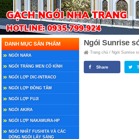
Ngói Sunrise s
DANH MỤC SẢN PHẨM
Trang chủ
/
Ngói Sunrise s
NGÓI NARA
NGÓI TRÁNG MEN CỔ KÍNH
Share
NGÓI LỢP DIC-INTRACO
NGÓI LỢP ĐỒNG TÂM
NGÓI LỢP FUJI
NGÓI AKIRA
NGÓI LỢP NAKAMURA-HP
NGÓI NHẬT FUSHITA VÀ CÁC
DÒNG NGÓI LẤY SÁNG