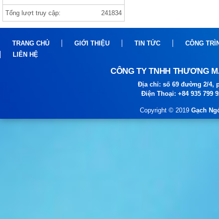
Tổng lượt truy cập:
241834
Gạch india 1000×1000 ANVI BIANCO
TRANG CHỦ
GIỚI THIỆU
TIN TỨC
CÔNG TRÌ
LIÊN HỆ
CÔNG TY TNHH THƯƠNG MẠ
Địa chỉ: số 69 đường 2/4
Điện Thoại: +84 935 799 
gạch prime
Copyright © 2019
Gạch Ngó
gạch viglacera ,thạch bàn, prime gạch
nhập khẩu