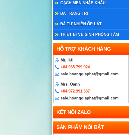
GẠCH MEN NHẬP KHẨU
ĐÁ TRANG TRÍ
ĐÁ TỰ NHIÊN ỐP LÁT
THIET BI VE SINH PHÒNG TẮM
HỖ TRỢ KHÁCH HÀNG
Mr. Hải
+84 935.799.924
sale.hoanggiaphat@gmail.com
Mrs. Oanh
+84 972.991.337
sale.hoanggiaphat@gmail.com
KẾT NỐI ZALO
SẢN PHẨM NỔI BẬT