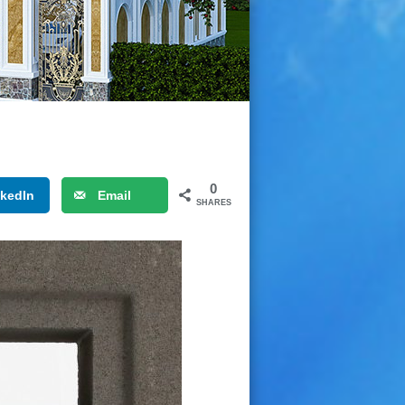
0
nkedIn
Email
SHARES