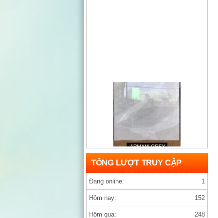
Gạch india D1200×1200 ARMANY GREY
TỔNG LƯỢT TRUY CẬP
Đang online:
1
Hôm nay:
152
Hôm qua:
248