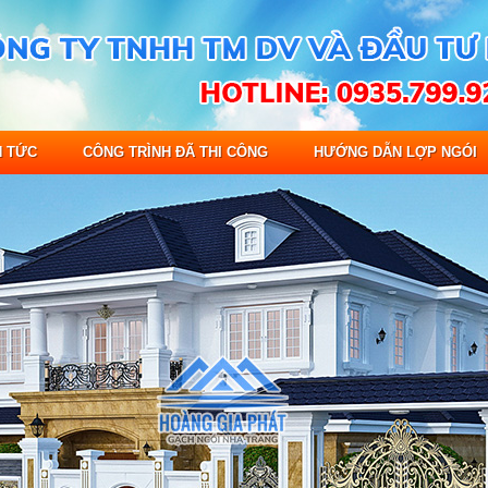
N TỨC
CÔNG TRÌNH ĐÃ THI CÔNG
HƯỚNG DẪN LỢP NGÓI