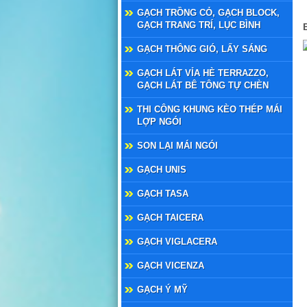
GẠCH TRỒNG CỎ, GẠCH BLOCK,
GẠCH TRANG TRÍ, LỤC BÌNH
GẠCH THÔNG GIÓ, LẤY SÁNG
GẠCH LÁT VỈA HÈ TERRAZZO,
GẠCH LÁT BÊ TÔNG TỰ CHÈN
THI CÔNG KHUNG KÈO THÉP MÁI
LỢP NGÓI
SON LẠI MÁI NGÓI
GẠCH UNIS
GẠCH TASA
GẠCH TAICERA
GẠCH VIGLACERA
GẠCH VICENZA
GẠCH Ý MỸ