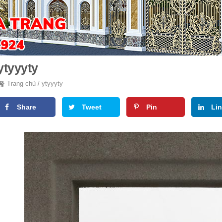
ytyyyty
Trang chủ
/
ytyyyty
Share
Tweet
Pin
Li