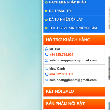
GẠCH MEN NHẬP KHẨU
ĐÁ TRANG TRÍ
ĐÁ TỰ NHIÊN ỐP LÁT
THIET BI VE SINH PHÒNG TẮM
HỖ TRỢ KHÁCH HÀNG
Mr. Hải
+84 935.799.924
sale.hoanggiaphat@gmail.com
Mrs. Oanh
+84 972.991.337
sale.hoanggiaphat@gmail.com
KẾT NỐI ZALO
SẢN PHẨM NỔI BẬT