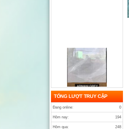
Gạch india D1200×1200 ARMANY GREY
TỔNG LƯỢT TRUY CẬP
Đang online:
0
Hôm nay:
194
Hôm qua:
248