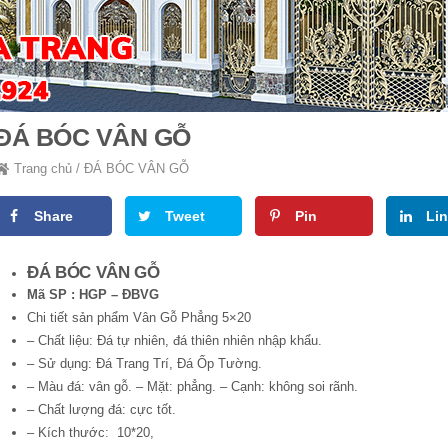
ĐÁ BÓC VÂN GỖ
Trang chủ
/
ĐÁ BÓC VÂN GỖ
Share
Tweet
Pin
Li
ĐÁ BÓC VÂN GỖ
Mã SP : HGP – ĐBVG
Chi tiết sản phẩm Vân Gỗ Phẳng 5×20
– Chất liệu: Đá tự nhiên, đá thiên nhiên nhập khẩu.
– Sử dụng: Đá Trang Trí, Đá Ốp Tường.
– Màu đá: vân gỗ. – Mặt: phẳng. – Cạnh: không soi rãnh.
– Chất lượng đá: cực tốt.
– Kích thước: 10*20,