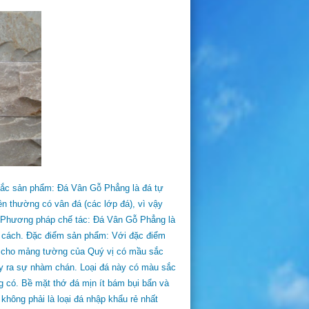
 sắc sản phẩm: Đá Vân Gỗ Phẳng là đá tự
iên thường có vân đá (các lớp đá), vì vậy
t. Phương pháp chế tác: Đá Vân Gỗ Phẳng là
y cách. Đặc điểm sản phẩm: Với đặc điểm
àm cho mảng tường của Quý vị có mầu sắc
ây ra sự nhàm chán. Loại đá này có màu sắc
g có. Bề mặt thớ đá mịn ít bám bụi bẩn và
không phải là loại đá nhập khẩu rẻ nhất