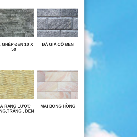
 GHÉP ĐEN 10 X
ĐÁ GIẢ CỔ ĐEN
50
Á RĂNG LƯỢC
MÀI BÓNG HỒNG
NG,TRẮNG , ĐEN