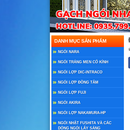
DANH MỤC SẢN PHẨM
NGÓI NARA
NGÓI TRÁNG MEN CỔ KÍNH
NGÓI LỢP DIC-INTRACO
NGÓI LỢP ĐỒNG TÂM
NGÓI LỢP FUJI
NGÓI AKIRA
NGÓI LỢP NAKAMURA-HP
NGÓI NHẬT FUSHITA VÀ CÁC
DÒNG NGÓI LẤY SÁNG