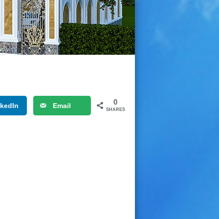
0
nkedIn
Email
SHARES