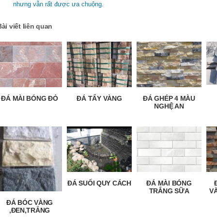
nhưng vẫn rất được ưa chuộng.
Bài viết liên quan
ĐÁ MÀI BÓNG ĐỎ
ĐÁ TẨY VÀNG
ĐÁ GHÉP 4 MÀU
NGHỆ AN
ĐÁ SUỐI QUY CÁCH
ĐÁ MÀI BÓNG
TRẮNG SỮA
VÀ
ĐÁ BÓC VÀNG
,ĐEN,TRẮNG