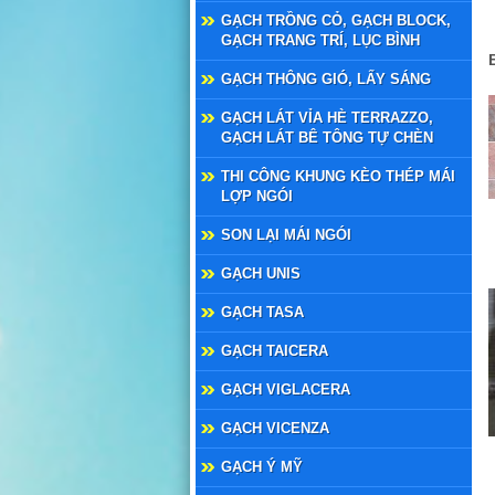
GẠCH TRỒNG CỎ, GẠCH BLOCK,
GẠCH TRANG TRÍ, LỤC BÌNH
GẠCH THÔNG GIÓ, LẤY SÁNG
GẠCH LÁT VỈA HÈ TERRAZZO,
GẠCH LÁT BÊ TÔNG TỰ CHÈN
THI CÔNG KHUNG KÈO THÉP MÁI
LỢP NGÓI
SON LẠI MÁI NGÓI
GẠCH UNIS
GẠCH TASA
GẠCH TAICERA
GẠCH VIGLACERA
GẠCH VICENZA
GẠCH Ý MỸ