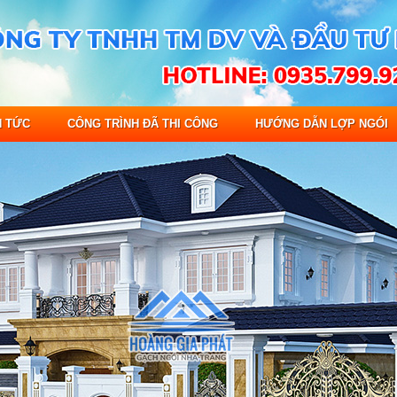
N TỨC
CÔNG TRÌNH ĐÃ THI CÔNG
HƯỚNG DẪN LỢP NGÓI