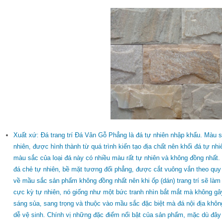
Xuất xứ: Đá trang trí Đá Vân Gỗ Phẳng là đá tự nhiên nhập khẩu. Màu
nhiên, được hình thành từ quá trình kiến tạo địa chất nên khối đá tự nh
màu sắc của loại đá này có nhiều màu rất tự nhiên và không đồng nhấ
đá chẻ tự nhiên, bề mặt tương đối phẳng, được cắt vuông vắn theo qu
về mầu sắc sản phẩm không đồng nhất nên khi ốp (dán) trang trí sẽ l
cực kỳ tự nhiên, nó giống như một bức tranh nhìn bắt mắt mà không g
sáng sủa, sang trọng và thuộc vào mầu sắc đặc biệt mà đá nội địa khôn
dễ vệ sinh. Chính vị những đặc điểm nổi bật của sản phẩm, mặc dù đây 