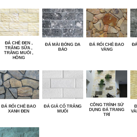
ĐÁ CHẺ ĐEN ,
ĐÁ MÀI BÓNG DA
ĐÁ RỐI CHẺ BAO
ĐÁ
TRẮNG SỮA ,
BÁO
VÀNG
TRẮNG MUỐI ,
HỒNG
CÔNG TRÌNH SỬ
ĐÁ RỐI CHẺ BAO
ĐÁ GIẢ CỔ TRẮNG
Đ
DỤNG ĐÁ TRANG
XANH ĐEN
MUỐI
VÀ
TRÍ