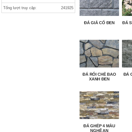
Tổng lượt truy cập:
241925
Gạch india 1000×1000 ANVI BIANCO
ĐÁ GIẢ CỔ ĐEN
ĐÁ 
gạch prime
ĐÁ RỐI CHẺ BAO
ĐÁ 
XANH ĐEN
gạch viglacera ,thạch bàn, prime gạch
nhập khẩu
ĐÁ GHÉP 4 MÀU
NGHỆ AN