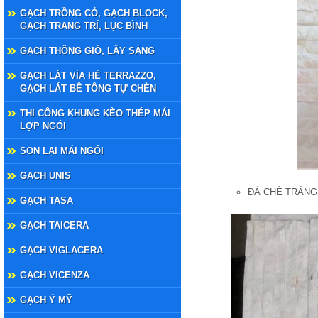
GẠCH TRỒNG CỎ, GẠCH BLOCK,
GẠCH TRANG TRÍ, LỤC BÌNH
GẠCH THÔNG GIÓ, LẤY SÁNG
GẠCH LÁT VỈA HÈ TERRAZZO,
GẠCH LÁT BÊ TÔNG TỰ CHÈN
THI CÔNG KHUNG KÈO THÉP MÁI
LỢP NGÓI
SON LẠI MÁI NGÓI
GẠCH UNIS
ĐÁ CHẺ TRẮNG
GẠCH TASA
GẠCH TAICERA
GẠCH VIGLACERA
GẠCH VICENZA
GẠCH Ý MỸ