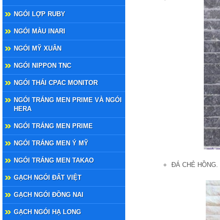
NGÓI LỢP RUBY
NGÓI MÀU INARI
NGÓI MỸ XUÂN
NGÓI NIPPON TNC
NGÓI THÁI CPAC MONITOR
NGÓI TRÁNG MEN PRIME VÀ NGÓI
HERA
NGÓI TRÁNG MEN PRIME
NGÓI TRÁNG MEN Ý MỸ
NGÓI TRÁNG MEN TAKAO
ĐÁ CHẺ HỒNG.
GẠCH NGÓI ĐẤT VIỆT
GẠCH NGÓI ĐỒNG NAI
GẠCH NGÓI HẠ LONG