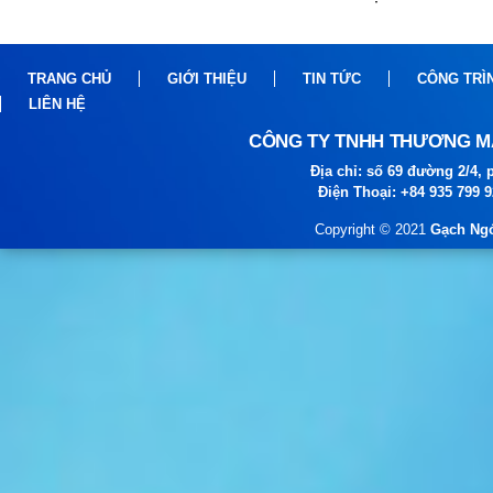
TRANG CHỦ
GIỚI THIỆU
TIN TỨC
CÔNG TRÌ
LIÊN HỆ
CÔNG TY TNHH THƯƠNG MẠ
Địa chỉ: số 69 đường 2/4
Ngói NARA sóng nhỏ N10
Điện Thoại: +84 935 799 
Copyright © 2021
Gạch Ngó
Ngói NARA sóng nhỏ N06