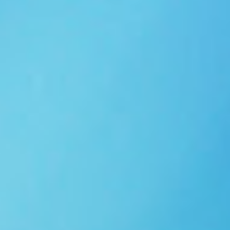
Ngói NARA sóng nhỏ N08
gạch men nhập khẩu
Ngói lợp nakamura-hp N01