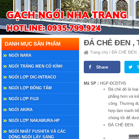
ĐÁ CHẺ ĐEN ,
DANH MỤC SẢN PHẨM
Trang chủ
/
ĐÁ CHẺ ĐEN 
NGÓI NARA
NGÓI TRÁNG MEN CỔ KÍNH
Share
NGÓI LỢP DIC-INTRACO
Mã SP :
HGP-ĐCĐTHS
NGÓI LỢP ĐỒNG TÂM
Đá chẻ đỏ là loạ
phẳng hơn và ki
NGÓI LỢP FUJI
công. Thường đượ
NGÓI AKIRA
hợp làm tranh ti
chúng tôi để đư
NGÓI LỢP NAKAMURA-HP
ĐÁ CHẺ ĐEN.
NGÓI NHẬT FUSHITA VÀ CÁC
DÒNG NGÓI LẤY SÁNG