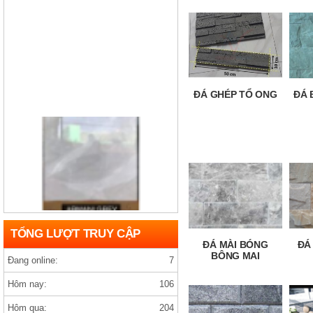
ĐÁ GHÉP TỔ ONG
ĐÁ 
Gạch india D1200×1200 ARMANY GREY
TỔNG LƯỢT TRUY CẬP
ĐÁ MÀI BÓNG
ĐÁ
BÔNG MAI
Đang online:
7
Hôm nay:
106
Hôm qua:
204