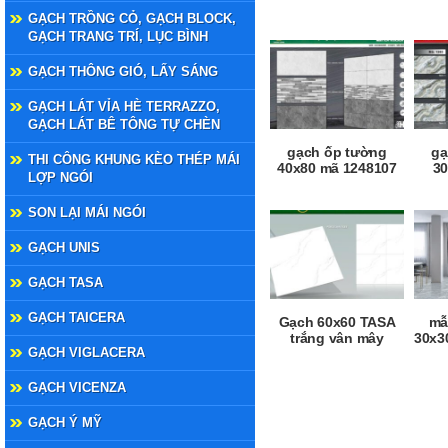
GẠCH TRỒNG CỎ, GẠCH BLOCK,
GẠCH TRANG TRÍ, LỤC BÌNH
GẠCH THÔNG GIÓ, LẤY SÁNG
GẠCH LÁT VỈA HÈ TERRAZZO,
GẠCH LÁT BÊ TÔNG TỰ CHÈN
gạch ốp tường
gạ
THI CÔNG KHUNG KÈO THÉP MÁI
40x80 mã 1248107
30
LỢP NGÓI
SON LẠI MÁI NGÓI
GẠCH UNIS
GẠCH TASA
GẠCH TAICERA
Gạch 60x60 TASA
mẫ
trắng vân mây
30x3
GẠCH VIGLACERA
GẠCH VICENZA
GẠCH Ý MỸ