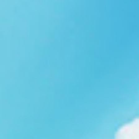
Ngói NARA sóng nhỏ N08
gạch men nhập khẩu
Ngói lợp nakamura-hp N01