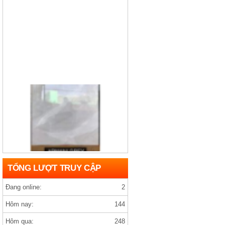
Gạch india D1200×1200 ARMANY GREY
TỔNG LƯỢT TRUY CẬP
Đang online:
2
Hôm nay:
144
Hôm qua:
248