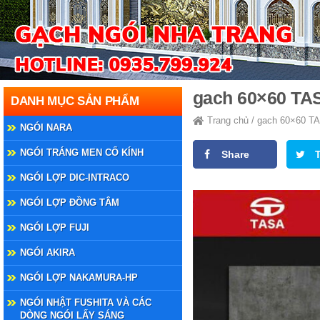
gach 60×60 TA
DANH MỤC SẢN PHẨM
Trang chủ
/
gach 60×60 T
NGÓI NARA
NGÓI TRÁNG MEN CỔ KÍNH
Share
NGÓI LỢP DIC-INTRACO
NGÓI LỢP ĐỒNG TÂM
NGÓI LỢP FUJI
NGÓI AKIRA
NGÓI LỢP NAKAMURA-HP
NGÓI NHẬT FUSHITA VÀ CÁC
DÒNG NGÓI LẤY SÁNG