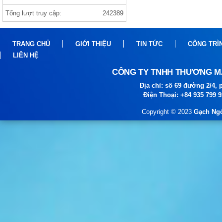
Tổng lượt truy cập:
242389
Gạch india 1000×1000 ANVI BIANCO
TRANG CHỦ
GIỚI THIỆU
TIN TỨC
CÔNG TRÌ
LIÊN HỆ
CÔNG TY TNHH THƯƠNG MẠ
Địa chỉ: số 69 đường 2/4
Điện Thoại: +84 935 799 
Copyright © 2023
Gạch Ngó
gạch prime
gạch viglacera ,thạch bàn, prime gạch
nhập khẩu