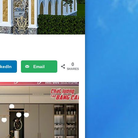
0
nkedIn
Email
SHARES