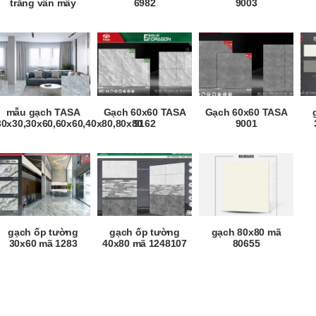
trắng vân mây
6982
9003
mẫu gạch TASA
Gạch 60x60 TASA
Gạch 60x60 TASA
30x30,30x60,60x60,40x80,80x80
9162
9001
gạch ốp tường
gạch ốp tường
gạch 80x80 mã
30x60 mã 1283
40x80 mã 1248107
80655