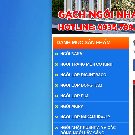
DANH MỤC SẢN PHẨM
NGÓI NARA
NGÓI TRÁNG MEN CỔ KÍNH
NGÓI LỢP DIC-INTRACO
NGÓI LỢP ĐỒNG TÂM
NGÓI LỢP FUJI
NGÓI AKIRA
NGÓI LỢP NAKAMURA-HP
NGÓI NHẬT FUSHITA VÀ CÁC
DÒNG NGÓI LẤY SÁNG