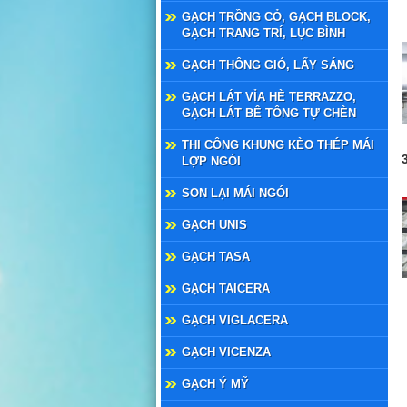
GẠCH TRỒNG CỎ, GẠCH BLOCK,
GẠCH TRANG TRÍ, LỤC BÌNH
GẠCH THÔNG GIÓ, LẤY SÁNG
GẠCH LÁT VỈA HÈ TERRAZZO,
GẠCH LÁT BÊ TÔNG TỰ CHÈN
THI CÔNG KHUNG KÈO THÉP MÁI
LỢP NGÓI
SON LẠI MÁI NGÓI
GẠCH UNIS
GẠCH TASA
GẠCH TAICERA
GẠCH VIGLACERA
GẠCH VICENZA
GẠCH Ý MỸ