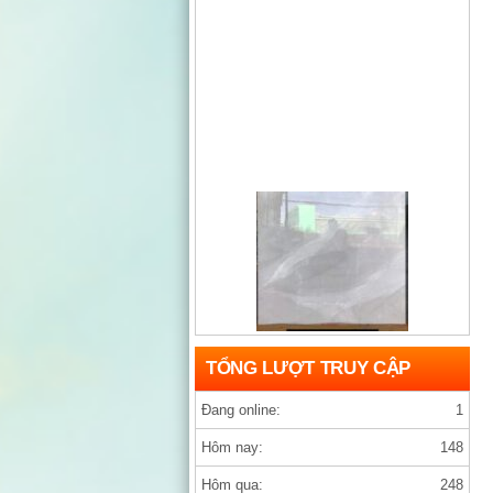
Gạch india D1200×1200 ARMANY GREY
TỔNG LƯỢT TRUY CẬP
Đang online:
1
Hôm nay:
148
Hôm qua:
248