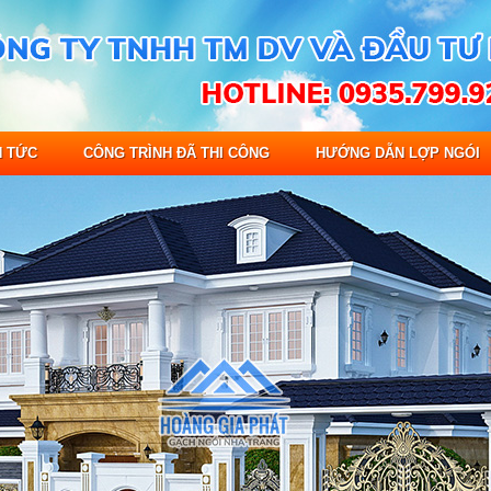
N TỨC
CÔNG TRÌNH ĐÃ THI CÔNG
HƯỚNG DẪN LỢP NGÓI