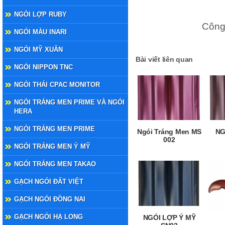
NGÓI LỢP RUBY
Công 
NGÓI MÀU INARI
NGÓI MỸ XUÂN
Bài viết liên quan
NGÓI NIPPON TNC
NGÓI THÁI CPAC MONITOR
NGÓI TRÁNG MEN PRIME VÀ NGÓI
HERA
NGÓI TRÁNG MEN PRIME
Ngói Tráng Men MS
NG
002
NGÓI TRÁNG MEN Ý MỸ
NGÓI TRÁNG MEN TAKAO
GẠCH NGÓI ĐẤT VIỆT
GẠCH NGÓI ĐỒNG NAI
GẠCH NGÓI HẠ LONG
NGÓI LỢP Ý MỸ