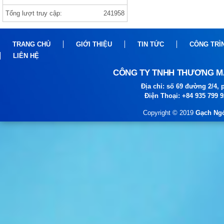
Tổng lượt truy cập:
241958
Gạch india 1000×1000 ANVI BIANCO
TRANG CHỦ
GIỚI THIỆU
TIN TỨC
CÔNG TRÌ
LIÊN HỆ
CÔNG TY TNHH THƯƠNG MẠ
Địa chỉ: số 69 đường 2/4
Điện Thoại: +84 935 799 
gạch prime
Copyright © 2019
Gạch Ngó
gạch viglacera ,thạch bàn, prime gạch
nhập khẩu