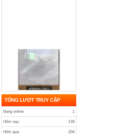
Gạch india D1200×1200 ARMANY GREY
TỔNG LƯỢT TRUY CẬP
Đang online:
1
Hôm nay:
139
Hôm qua:
204