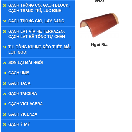
SN03
GẠCH TRỒNG CỎ, GẠCH BLOCK,
GẠCH TRANG TRÍ, LỤC BÌNH
GẠCH THÔNG GIÓ, LẤY SÁNG
GẠCH LÁT VỈA HÈ TERRAZZO,
GẠCH LÁT BÊ TÔNG TỰ CHÈN
Ngói Rìa
THI CÔNG KHUNG KÈO THÉP MÁI
LỢP NGÓI
SON LẠI MÁI NGÓI
GẠCH UNIS
GẠCH TASA
GẠCH TAICERA
GẠCH VIGLACERA
GẠCH VICENZA
GẠCH Ý MỸ