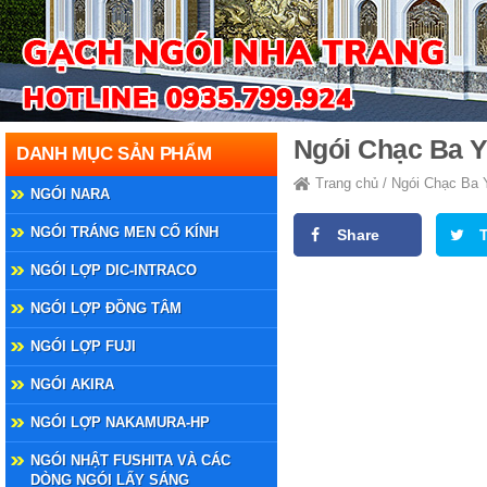
Ngói Chạc Ba 
DANH MỤC SẢN PHẨM
Trang chủ
/
Ngói Chạc Ba 
NGÓI NARA
NGÓI TRÁNG MEN CỔ KÍNH
Share
NGÓI LỢP DIC-INTRACO
NGÓI LỢP ĐỒNG TÂM
NGÓI LỢP FUJI
NGÓI AKIRA
NGÓI LỢP NAKAMURA-HP
NGÓI NHẬT FUSHITA VÀ CÁC
DÒNG NGÓI LẤY SÁNG