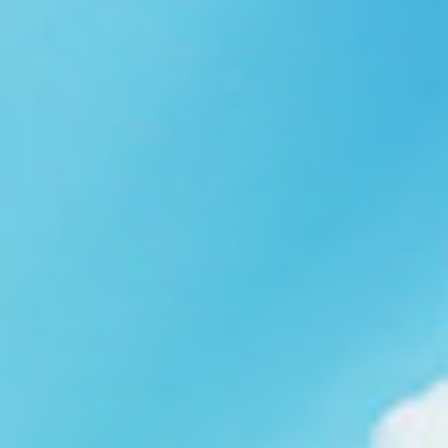
Ngói NARA sóng nhỏ N08
gạch men nhập khẩu
Ngói lợp nakamura-hp N01