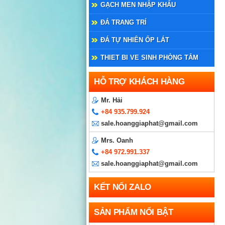
GẠCH MEN NHẬP KHẨU
ĐÁ TRANG TRÍ
ĐÁ TỰ NHIÊN ỐP LÁT
THIET BI VE SINH PHÒNG TẮM
HỖ TRỢ KHÁCH HÀNG
Mr. Hải
+84 935.799.924
sale.hoanggiaphat@gmail.com
Mrs. Oanh
+84 972.991.337
sale.hoanggiaphat@gmail.com
KẾT NỐI ZALO
SẢN PHẨM NỔI BẬT