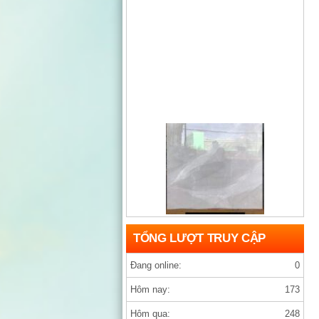
Gạch india D1200×1200 ARMANY GREY
TỔNG LƯỢT TRUY CẬP
Đang online:
0
Hôm nay:
173
Hôm qua:
248