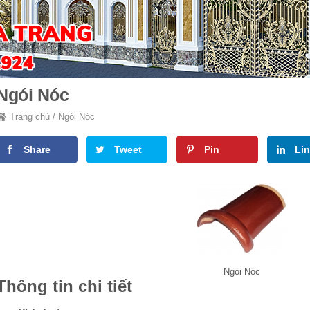
Ngói Nóc
Trang chủ
/
Ngói Nóc
Share
Tweet
Pin
Li
Ngói Nóc
Thông tin chi tiết