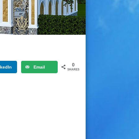
0
nkedIn
Email
SHARES