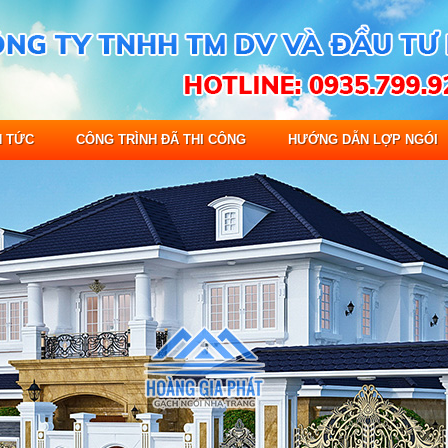
N TỨC
CÔNG TRÌNH ĐÃ THI CÔNG
HƯỚNG DẪN LỢP NGÓI