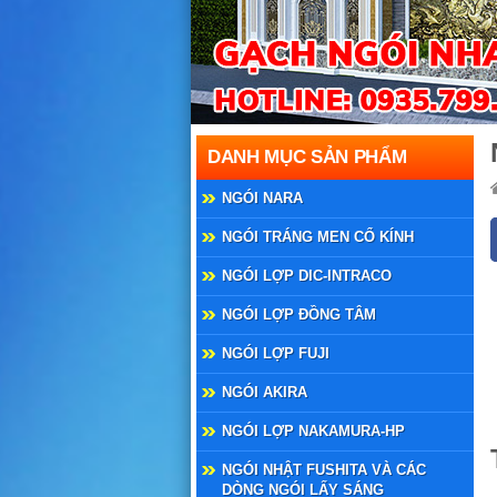
DANH MỤC SẢN PHẨM
NGÓI NARA
NGÓI TRÁNG MEN CỔ KÍNH
NGÓI LỢP DIC-INTRACO
NGÓI LỢP ĐỒNG TÂM
NGÓI LỢP FUJI
NGÓI AKIRA
NGÓI LỢP NAKAMURA-HP
NGÓI NHẬT FUSHITA VÀ CÁC
DÒNG NGÓI LẤY SÁNG