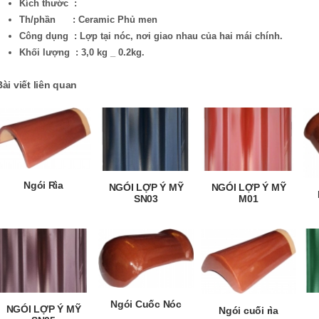
Kích thước :
Th/phần : Ceramic Phủ men
Công dụng : Lợp tại nóc, nơi giao nhau của hai mái chính.
Khối lượng : 3,0 kg _ 0.2kg.
Bài viết liên quan
Ngói Rìa
NGÓI LỢP Ý MỸ
NGÓI LỢP Ý MỸ
SN03
M01
Ngói Cuốc Nóc
NGÓI LỢP Ý MỸ
Ngói cuối rìa