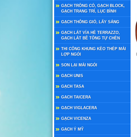
GẠCH TRỒNG CỎ, GẠCH BLOCK,
GẠCH TRANG TRÍ, LỤC BÌNH
GẠCH THÔNG GIÓ, LẤY SÁNG
GẠCH LÁT VỈA HÈ TERRAZZO,
GẠCH LÁT BÊ TÔNG TỰ CHÈN
THI CÔNG KHUNG KÈO THÉP MÁI
LỢP NGÓI
SON LẠI MÁI NGÓI
GẠCH UNIS
GẠCH TASA
GẠCH TAICERA
GẠCH VIGLACERA
GẠCH VICENZA
GẠCH Ý MỸ